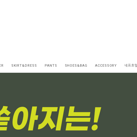
ER
SKIRT&DRESS
PANTS
SHOES&BAG
ACCESSORY
네프호