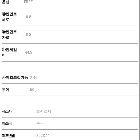
옵션
FREE
ⓐ펜던트
0.8
세로
ⓑ펜던트
0.8
가로
ⓒ전체길
44.5
이
사이즈조절가능
가능
무게
50g
제조사
협력업체
제조국
중국
제조년월
2023.11