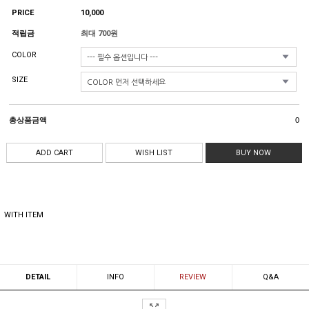
PRICE
10,000
적립금
최대 700원
COLOR
SIZE
총상품금액
0
ADD CART
WISH LIST
BUY NOW
WITH ITEM
DETAIL
INFO
REVIEW
Q&A