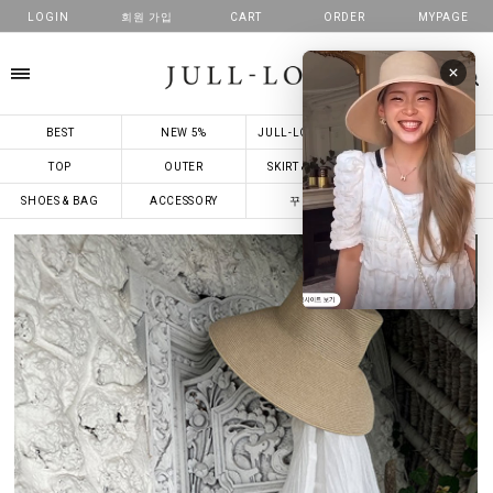
LOGIN
회원 가입
CART
ORDER
MYPAGE
카테고리
BEST
NEW 5%
JULL-LOG MADE
줄로그X콜라보
TOP
OUTER
SKIRT & DRESS
PANTS
SHOES & BAG
ACCESSORY
꾸안꾸
해외배송