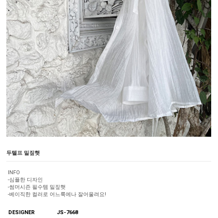
두텔프 밀짚햇
INFO
-심플한 디자인
-썸머시즌 필수템 밀짚햇
-베이직한 컬러로 어느룩에나 잘어울려요!
DESIGNER
JS-7668