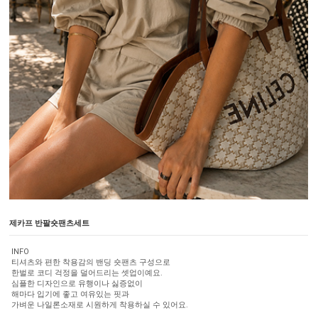
제카프 반팔숏팬츠세트
INFO
티셔츠와 편한 착용감의 밴딩 숏팬츠 구성으로
한벌로 코디 걱정을 덜어드리는 셋업이예요.
심플한 디자인으로 유행이나 싫증없이
해마다 입기에 좋고 여유있는 핏과
가벼운 나일론소재로 시원하게 착용하실 수 있어요.