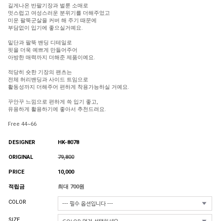
길게나온 반팔기장과 벌룬 소매로
멋스럽고 여성스러운 분위기를 더해주었고
미운 팔뚝군살을 커버 해 주기 때문에
부담없이 입기에 좋으실거예요.
밑단과 팔뚝 밴딩 디테일로
핏을 더욱 예쁘게 만들어주어
아방한 매력까지 더해준 제품이예요.
적당히 숏한 기장의 팬츠는
전체 허리밴딩과 사이드 트임으로
활동성까지 더해주어 편하게 착용가능하실 거예요.
꾸안꾸 느낌으로 편하게 쓱 입기 좋고,
유용하게 활용하기에 좋아서 추천드려요.
Free 44~66
DESIGNER
HK-8078
ORIGINAL
79,800
PRICE
10,000
적립금
최대 700원
COLOR
SIZE