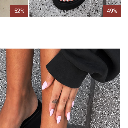
52%
49%