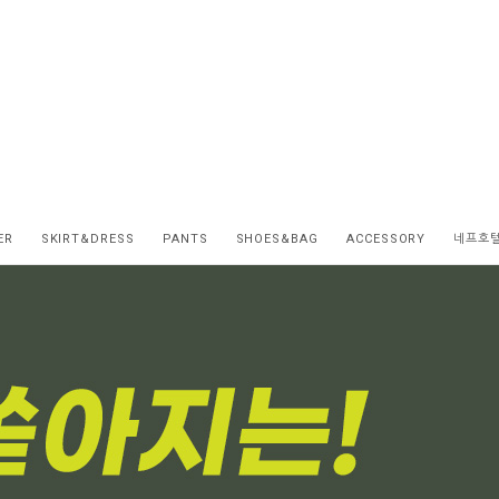
ER
SKIRT&DRESS
PANTS
SHOES&BAG
ACCESSORY
네프호