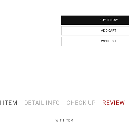
BUY IT NOW
ADD CART
WISH LIST
 ITEM
DETAIL INFO
CHECK UP
REVIEW
WITH ITEM