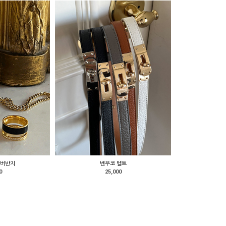
실버반지
벤우코 벨트
0
25,000