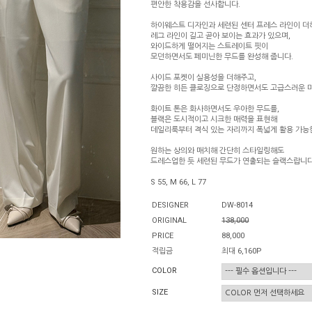
편안한 착용감을 선사합니다.
하이웨스트 디자인과 세련된 센터 프레스 라인이 더
레그 라인이 길고 곧아 보이는 효과가 있으며,
와이드하게 떨어지는 스트레이트 핏이
모던하면서도 페미닌한 무드를 완성해 줍니다.
사이드 포켓이 실용성을 더해주고,
깔끔한 히든 클로징으로 단정하면서도 고급스러운 
화이트 톤은 화사하면서도 우아한 무드를,
블랙은 도시적이고 시크한 매력을 표현해
데일리룩부터 격식 있는 자리까지 폭넓게 활용 가능
원하는 상의와 매치해 간단히 스타일링해도
드레스업한 듯 세련된 무드가 연출되는 슬랙스랍니다
S 55, M 66, L 77
DESIGNER
DW-8014
ORIGINAL
138,000
PRICE
88,000
적립금
최대 6,160P
COLOR
SIZE