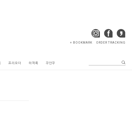
+ BOOKMARK
ORDER TRACKING
텔
프리오더
하객룩
꾸안꾸