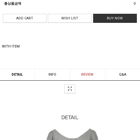
총상품금액
0
ADD CART
WISH LIST
BUY NOW
WITH ITEM
DETAIL
INFO
REVIEW
Q&A