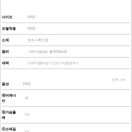
사이즈
FREE
모델착용
FREE
소재
제조사확인중
컬러
그레이(gray), 블랙(black)
세탁
드라이클리닝 l 건조기사용금지 l
단위: cm
옵션
FREE
ⓐ어깨너
41
비
ⓑ가슴둘
74
레
ⓒ소매길
63