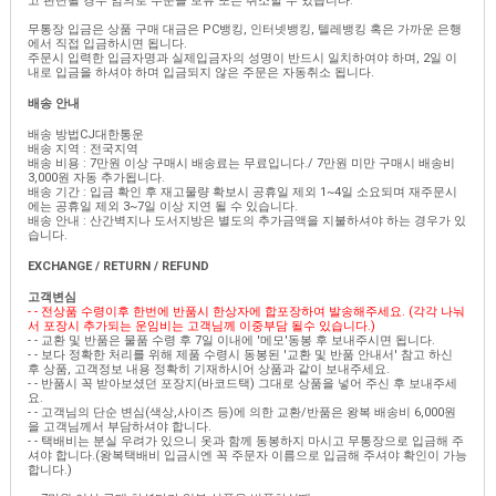
고 판단될 경우 임의로 주문을 보류 또는 취소할 수 있습니다.
무통장 입금은 상품 구매 대금은 PC뱅킹, 인터넷뱅킹, 텔레뱅킹 혹은 가까운 은행
에서 직접 입금하시면 됩니다.
주문시 입력한 입금자명과 실제입금자의 성명이 반드시 일치하여야 하며, 2일 이
내로 입금을 하셔야 하며 입금되지 않은 주문은 자동취소 됩니다.
배송 안내
배송 방법CJ대한통운
배송 지역 : 전국지역
배송 비용 : 7만원 이상 구매시 배송료는 무료입니다./ 7만원 미만 구매시 배송비
3,000원 자동 추가됩니다.
배송 기간 : 입금 확인 후 재고물량 확보시 공휴일 제외 1~4일 소요되며 재주문시
에는 공휴일 제외 3~7일 이상 지연 될 수 있습니다.
배송 안내 : 산간벽지나 도서지방은 별도의 추가금액을 지불하셔야 하는 경우가 있
습니다.
EXCHANGE / RETURN / REFUND
고객변심
- - 전상품 수령이후 한번에 반품시 한상자에 합포장하여 발송해주세요. (각각 나눠
서 포장시 추가되는 운임비는 고객님께 이중부담 될수 있습니다.)
- - 교환 및 반품은 물품 수령 후 7일 이내에 '메모'동봉 후 보내주시면 됩니다.
- - 보다 정확한 처리를 위해 제품 수령시 동봉된 '교환 및 반품 안내서' 참고 하신
후 상품, 고객정보 내용 정확히 기재하시어 상품과 같이 보내주세요.
- - 반품시 꼭 받아보셨던 포장지(바코드택) 그대로 상품을 넣어 주신 후 보내주세
요.
- - 고객님의 단순 변심(색상,사이즈 등)에 의한 교환/반품은 왕복 배송비 6,000원
을 고객님께서 부담하셔야 합니다.
- - 택배비는 분실 우려가 있으니 옷과 함께 동봉하지 마시고 무통장으로 입금해 주
셔야 합니다.(왕복택배비 입금시엔 꼭 주문자 이름으로 입금해 주셔야 확인이 가능
합니다.)