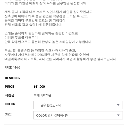
허리와 힙 라인을 예쁘게 살려 우아한 실루엣을 완성합니다.
세로 골지 조직의 니트 소재로 자연스럽게 라인을 잡아주면서도
신축성이 뛰어나 하루 종일 편안한 착용감을 느끼실 수 있고,
움직일 때마다 부드럽게 흐르는 롱 기장감이
전체 비율을 길고 슬림하게 정돈해줍니다.
소매는 손목까지 깔끔하게 떨어지는 슬림한 라인으로
여리한 무드를 더해주며,
단독 착용만으로도 충분히 완성도 높은 스타일링이 가능합니다.
부츠, 힐, 플랫슈즈 등 다양한 슈즈와 매치하기 좋고,
자켓이나 가디건과 레이어드하면 시즌에 맞게 연출할 수 있어
데일리룩부터 데이트룩, 격식 있는 자리까지 폭넓게 활용하기 좋은 원피스입니다.
FREE 44-66
DESIGNER
PRICE
141,000
적립금
최대 9,870원
COLOR
SIZE