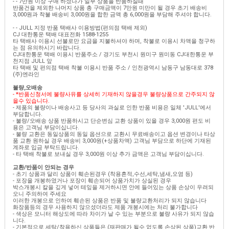
- - 7만원 이상 구매 하셨다가 일부 상품을 반품하실때
반품건을 제외한 나머지 상품 총 구매금액이 7만원 미만이 될 경우 초기 배송비
3,000원과 착불 배송비 3,000원을 합한 금액 총 6,000원을 부담해 주셔야 합니다.
- - JULL 지정 반품 택배사 이용방법(편의점 택배 제외)
CJ 대한통운 택배 대표전화 1588-1255
타 택배사 이용시 선불로만 요금을 지불하셔야 하며, 착불로 이용시 차액을 청구하
는 점 유의하시기 바랍니다.
CJ대한통운 택배 이용시 반품주소 / 경기도 부천시 원미구 원미동 CJ대한통운 부
천지점 JULL 앞
타 택배 및 편의점 택배 착불 이용시 반품 주소 / 인천광역시 남동구 남동대로 378
(주)엔라인
불량,오배송
- *반품신청서에 불량사유를 상세히 기재하지 않을경우 불량상품으로 간주되지 않
을수 있습니다.
- 제품의 불량이나 배송사고 등 당사의 과실로 인한 반품 비용은 일체 'JULL'에서
부담합니다.
- 불량/오배송 상품 반품하시고 단순변심 교환 상품이 있을 경우 3,000원 편도 비
용은 고객님 부담이십니다.
- 불량 교환은 동일상품의 동일 옵션으로 교환시 무료배송이고 옵션 변경이나 타상
품 교환 원하실 경우 배송비 3,000원(+상품차액) 고객님 부담으로 하단에 기재된
계좌로 입금 부탁드립니다.
- 타 택배 착불로 보내실 경우 3,000원 이상 추가 금액은 고객님 부담이십니다.
교환/반품이 안되는 경우
- 초기 상품과 달리 상품이 훼손된경우 (착용흔적,수선,세탁,냄새,오염 등)
- 포장을 개봉하였거나 포장이 훼손되어 상품가치가 상실된 경우
박스개봉시 칼을 깊게 넣어 테잎을 제거하시면 안에 들어있는 상품 손상이 우려되
오니 주의하여 주세요
이러한 개봉으로 인하여 훼손된 상품은 반품 및 불량교환처리가 되지 않습니다
화장품등의 경우 사용하지 않으셨더라도 제품 개봉시에는 처리 불가합니다
- 색상은 모니터 해상도에 따라 차이가 날 수 있는 부분으로 불량 사유가 되지 않습
니다.
- 기본적으로 세탁/착용하신 상품들은 (재판매가 될수 없도록 손상된 상품)교환 반