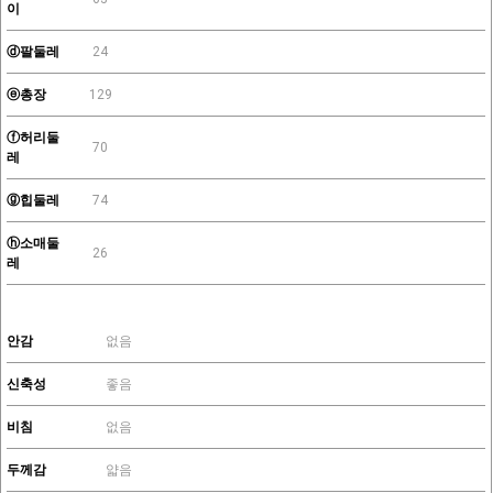
이
ⓓ팔둘레
24
ⓔ총장
129
ⓕ허리둘
70
레
ⓖ힙둘레
74
ⓗ소매둘
26
레
안감
없음
신축성
좋음
비침
없음
두께감
얇음