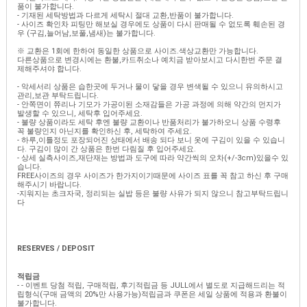
품이 불가합니다.
- 기재된 세탁방법과 다르게 세탁시 절대 교환,반품이 불가합니다.
- 사이즈 확인차 피팅만 해보실 경우에도 상품이 다시 판매될 수 없도록 훼손된 경
우 (구김,늘어남,보풀,냄새)는 불가합니다.
※ 교환은 1회에 한하여 동일한 상품으로 사이즈.색상교환만 가능합니다.
다른상품으로 변경시에는 환불,카드취소나 예치금 받아보시고 다시한번 주문 결
제해주셔야 합니다.
- 악세서리 상품은 습한곳에 두거나 물이 닿을 경우 변색될 수 있으니 유의하시고
관리,보관 부탁드립니다.
- 안쪽면이 쮸리나 기모가 가공이된 소재감들은 가공 과정에 의해 약간의 먼지가
발생할 수 있으니, 세탁후 입어주세요.
- 불량 상품이라도 세탁 후엔 불량 교환이나 반품처리가 불가하오니 상품 수령후
꼭 불량인지 아닌지를 확인하신 후, 세탁하여 주세요.
- 하루,이틀정도 포장되어진 상태에서 배송 되다 보니 옷에 구김이 있을 수 있습니
다. 구김이 많이 간 상품은 한번 다림질 후 입어주세요.
- 상세 실측사이즈,재단재는 방법과 도구에 따라 약간씩의 오차(+/-3cm)있을수 있
습니다.
FREE사이즈의 경우 사이즈가 한가지이기때문에 사이즈 표를 꼭 참고 하신 후 구매
해주시기 바랍니다.
-지워지는 초크자국, 정리되는 실밥 등은 불량 사유가 되지 않으니 참고부탁드립니
다
임블리,리틀블랙,스토리나인,안나앤블루,베니토,홀릭홀릭,모모의옷장,제이마인,
몸빼,45번가
RESERVES / DEPOSIT
적립금
- - 이벤트 당첨 적립, 구매적립, 후기적립금 등 JULL에서 별도로 지급해드리는 적
립형식(구매 금액의 20%만 사용가능)적립금과 쿠폰은 세일 상품에 적용과 환불이
불가합니다.