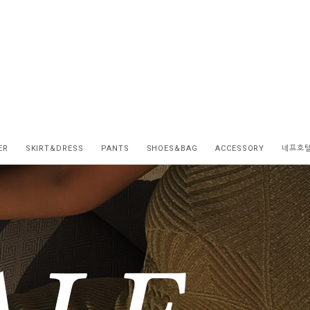
ER
SKIRT&DRESS
PANTS
SHOES&BAG
ACCESSORY
네프호