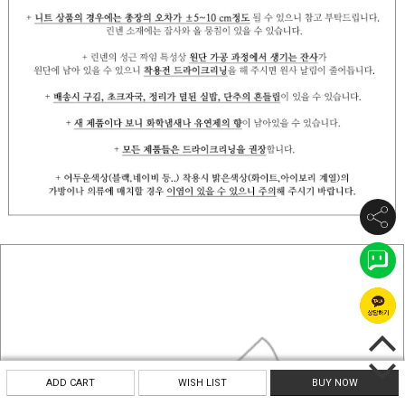
ADD CART
WISH LIST
BUY NOW