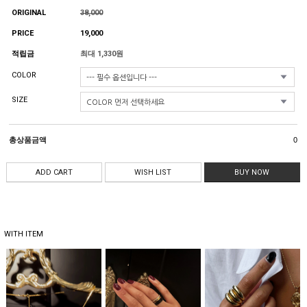
ORIGINAL
38,000
PRICE
19,000
적립금
최대 1,330원
COLOR
SIZE
총상품금액
0
ADD CART
WISH LIST
BUY NOW
WITH ITEM