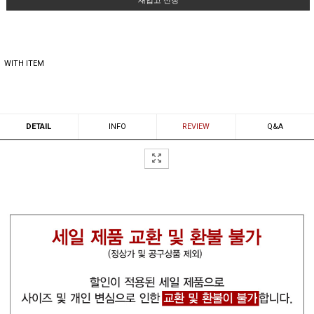
재입고 신청
WITH ITEM
DETAIL
INFO
REVIEW
Q&A