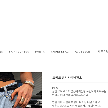
ER
SKIRT&DRESS
PANTS
SHOES&BAG
ACCESSORY
네프호
드헤도 빈티지데님팬츠
INFO
쿨한 무드로 스타일링에 확실한 포인트가 되어주는
빈티지 데님 팬츠 소개해드릴게요.
연한 라이트 블루 워싱이 더해진 데님 소재로
내추럴하면서도 시원한 컬러감이 매력적이며,