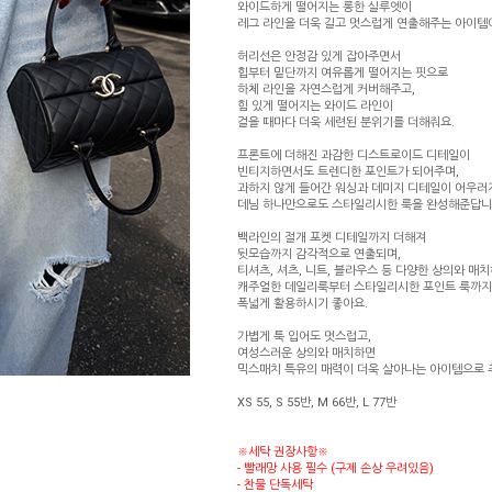
와이드하게 떨어지는 롱한 실루엣이
레그 라인을 더욱 길고 멋스럽게 연출해주는 아이템
허리선은 안정감 있게 잡아주면서
힙부터 밑단까지 여유롭게 떨어지는 핏으로
하체 라인을 자연스럽게 커버해주고,
힘 있게 떨어지는 와이드 라인이
걸을 때마다 더욱 세련된 분위기를 더해줘요.
프론트에 더해진 과감한 디스트로이드 디테일이
빈티지하면서도 트렌디한 포인트가 되어주며,
과하지 않게 들어간 워싱과 데미지 디테일이 어우러
데님 하나만으로도 스타일리시한 룩을 완성해준답니
백라인의 절개 포켓 디테일까지 더해져
뒷모습까지 감각적으로 연출되며,
티셔츠, 셔츠, 니트, 블라우스 등 다양한 상의와 매
캐주얼한 데일리룩부터 스타일리시한 포인트 룩까
폭넓게 활용하시기 좋아요.
가볍게 툭 입어도 멋스럽고,
여성스러운 상의와 매치하면
믹스매치 특유의 매력이 더욱 살아나는 아이템으로 
XS 55, S 55반, M 66반, L 77반
※세탁 권장사항※
- 빨래망 사용 필수 (구제 손상 우려있음)
- 찬물 단독세탁