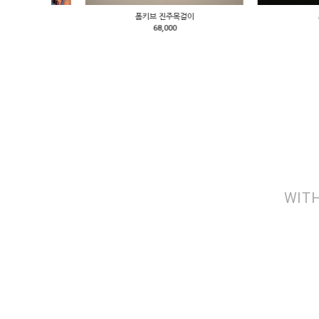
폼키브 진주목걸이
포다보 반
68,000
48,000
WITH