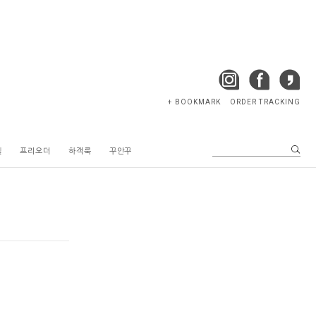
+ BOOKMARK
ORDER TRACKING
텔
프리오더
하객룩
꾸안꾸