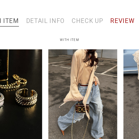
 ITEM
DETAIL INFO
CHECK UP
REVIEW
WITH ITEM