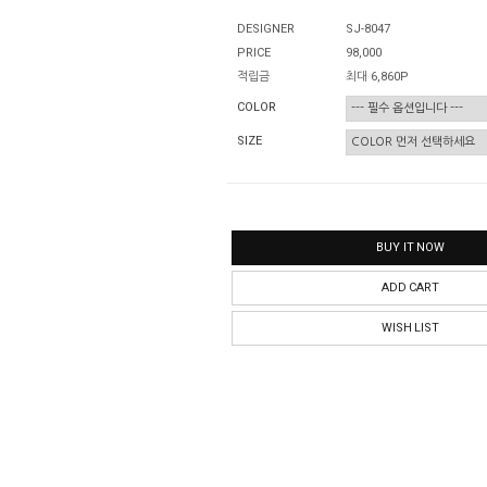
DESIGNER
SJ-8047
PRICE
98,000
적립금
최대 6,860P
COLOR
SIZE
BUY IT NOW
ADD CART
WISH LIST