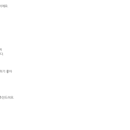
이에요.
져
다.
치하기 좋아
지
추천드려요.