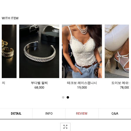
WITH ITEM
테크보 레이스캡나시
도이보 메쉬슬링백
쿠드벨 수술린넨반팔자켓
19,000
78,000
158,000
DETAIL
INFO
REVIEW
Q&A