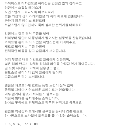
하이웨스트 디자인으로 허리선을 안정감 있게 잡아주고,
상단에는 스캘럽 레이스가
자연스럽게 드러나도록 마무리되어
크롭 기장의 상의와 매치했을 때 특히 예쁘게 연출됩니다.
과하지 않은 레이스 포인트라
부담스럽지 않으면서도 룩에 섬세한 분위기를 더해줘요.
앞면에는 깊은 핀턱 주름을 넣어
허리부터 밑단까지 풍성하게 떨어지는 실루엣을 완성했습니다.
와이드한 통이 다리 라인을 자연스럽게 커버해주고,
세로로 떨어지는 주름 라인이
전체적인 비율을 길고 슬림하게 보여줍니다.
허리 부분은 버튼 여밈으로 깔끔하게 정돈되며,
넓은 허리 밴드가 상체와 하체의 라인을 안정감 있게 잡아줍니다.
옆 포켓 디테일이 더해져 실용성도 좋고,
뒷모습은 군더더기 없이 깔끔하게 떨어져
고급스러운 핏이 느껴집니다.
원단은 차르르하게 흐르는 듯한 느낌이 살아 있어
움직일 때마다 자연스러운 드레이프가 연출됩니다.
너무 얇거나 힘없이 처지는 느낌보다는
적당히 형태를 유지해주는 소재감이라,
와이드 핏임에도 전체적으로 정돈된 분위기로 착용돼요.
편안한 착용감과 드레시한 실루엣을 동시에 갖춘 팬츠로,
하나만으로도 스타일에 포인트를 줄 수 있는 슬랙스입니다.
S 55, M 66, L 77, XL 88