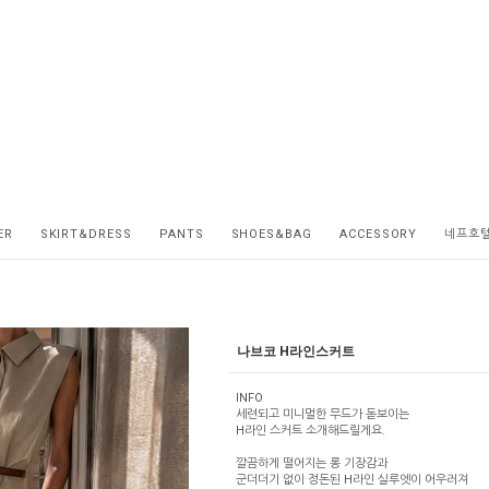
ER
SKIRT&DRESS
PANTS
SHOES&BAG
ACCESSORY
네프호
나브코 H라인스커트
INFO
세련되고 미니멀한 무드가 돋보이는
H라인 스커트 소개해드릴게요.
깔끔하게 떨어지는 롱 기장감과
군더더기 없이 정돈된 H라인 실루엣이 어우러져