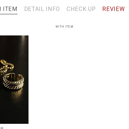
 ITEM
DETAIL INFO
CHECK UP
REVIEW
WITH ITEM
반지