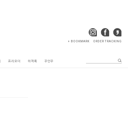
+ BOOKMARK
ORDER TRACKING
텔
프리오더
하객룩
꾸안꾸