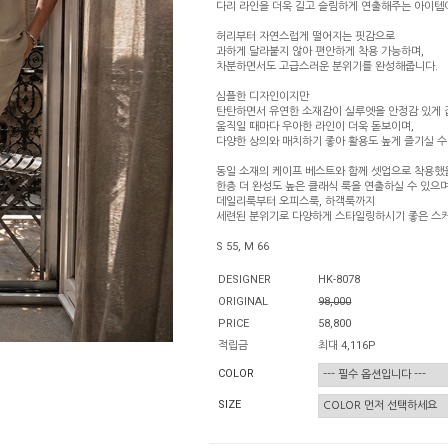
다리 라인을 더욱 길고 슬림하게 연출해주는 아이템
허리부터 자연스럽게 떨어지는 핏감으로
과하게 달라붙지 않아 편안하게 착용 가능하며,
차분하면서도 고급스러운 분위기를 완성해줍니다.
심플한 디자인이지만
탄탄하면서 유연한 소재감이 실루엣을 안정감 있게
움직일 때마다 우아한 라인이 더욱 돋보이며,
다양한 상의와 매치하기 좋아 활용도 높게 즐기실 수
동일 소재의 케이프 베스트와 함께 셋업으로 착용했
한층 더 완성도 높은 클래식 룩을 연출하실 수 있으며
데일리룩부터 오피스룩, 하객룩까지
세련된 분위기로 다양하게 스타일링하시기 좋은 스
S 55, M 66
DESIGNER
HK-8078
ORIGINAL
98,000
PRICE
58,800
적립금
최대 4,116P
COLOR
SIZE