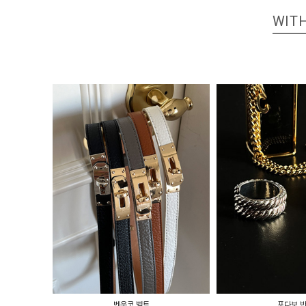
WITH
벤우코 벨트
포다보 