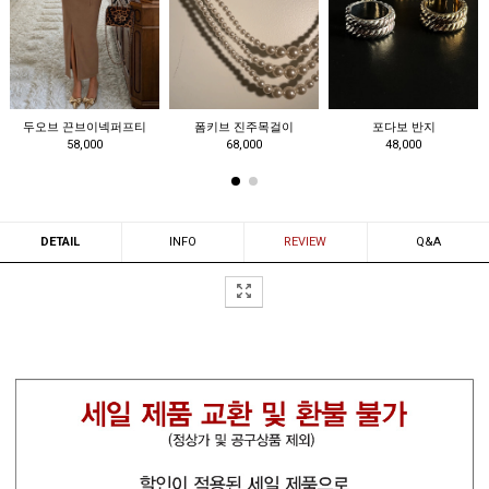
지
로템드 925실버반지
포바운 도트메리제인힐
엔하포 토트
258,000
78,000
49,000
DETAIL
INFO
REVIEW
Q&A