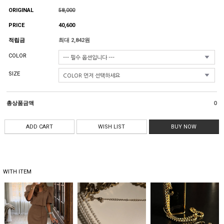
ORIGINAL
58,000
PRICE
40,600
적립금
최대 2,842원
COLOR
SIZE
총상품금액
0
ADD CART
WISH LIST
BUY NOW
WITH ITEM