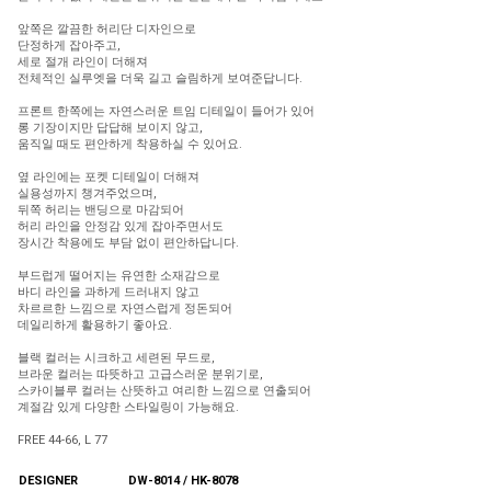
앞쪽은 깔끔한 허리단 디자인으로
단정하게 잡아주고,
세로 절개 라인이 더해져
전체적인 실루엣을 더욱 길고 슬림하게 보여준답니다.
프론트 한쪽에는 자연스러운 트임 디테일이 들어가 있어
롱 기장이지만 답답해 보이지 않고,
움직일 때도 편안하게 착용하실 수 있어요.
옆 라인에는 포켓 디테일이 더해져
실용성까지 챙겨주었으며,
뒤쪽 허리는 밴딩으로 마감되어
허리 라인을 안정감 있게 잡아주면서도
장시간 착용에도 부담 없이 편안하답니다.
부드럽게 떨어지는 유연한 소재감으로
바디 라인을 과하게 드러내지 않고
차르르한 느낌으로 자연스럽게 정돈되어
데일리하게 활용하기 좋아요.
블랙 컬러는 시크하고 세련된 무드로,
브라운 컬러는 따뜻하고 고급스러운 분위기로,
스카이블루 컬러는 산뜻하고 여리한 느낌으로 연출되어
계절감 있게 다양한 스타일링이 가능해요.
FREE 44-66, L 77
DESIGNER
DW-8014 / HK-8078