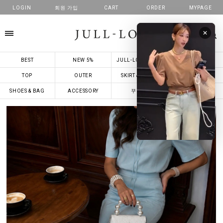
LOGIN
회원 가입
CART
ORDER
MYPAGE
카테고리
BEST
NEW 5%
JULL-LOG MADE
줄로그X콜라보
TOP
OUTER
SKIRT & DRESS
PANTS
SHOES & BAG
ACCESSORY
꾸안꾸
해외배송