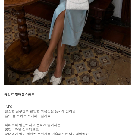
크실프 뒷밴딩스커트
INFO
깔끔한 실루엣과 편안한 착용감을 동시에 담아낸
슬릿 롱 스커트 소개해드릴게요.
허리부터 밑단까지 차분하게 떨어지는
롱한 H라인 실루엣으로
군더더기 없이 세련된 분위기를 연출해주는 아이템이에요.