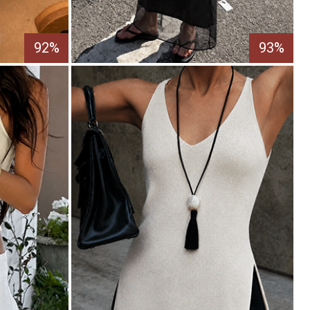
92%
93%