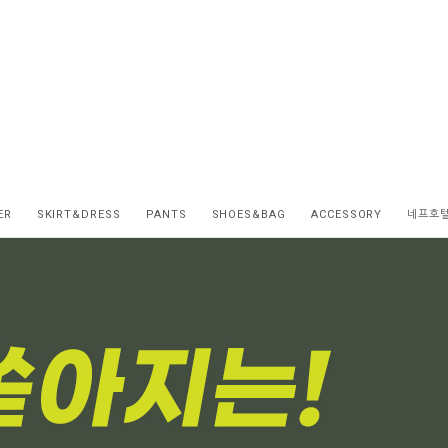
ER
SKIRT&DRESS
PANTS
SHOES&BAG
ACCESSORY
네프호