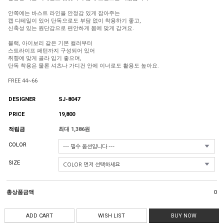
안쪽에는 바스트 라인을 안정감 있게 잡아주는
캡 디테일이 있어 단독으로도 부담 없이 착용하기 좋고,
신축성 있는 원단감으로 편안하게 몸에 맞게 감겨요.
블랙, 아이보리 같은 기본 컬러부터
스트라이프 패턴까지 구성되어 있어
취향에 맞게 골라 입기 좋으며,
단독 착용은 물론 셔츠나 가디건 안에 이너로도 활용도 높아요.
FREE 44~66
DESIGNER
SJ-8047
PRICE
19,800
적립금
최대 1,386원
COLOR
SIZE
총상품금액
0
ADD CART
WISH LIST
BUY NOW