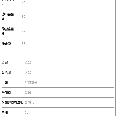
25
비
ⓑ가슴둘
80
레
ⓒ암홀둘
42
레
ⓓ총장
55
안감
없음
신축성
좋음
비침
약간있음
두께감
얇음
어깨끈길이조절
불가능
무게
0g