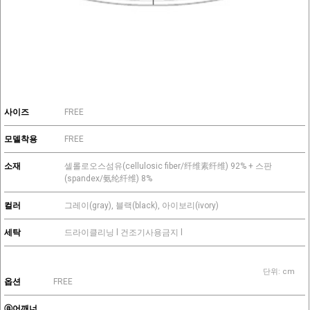
사이즈
FREE
모델착용
FREE
소재
셀롤로오스섬유(cellulosic fiber/纤维素纤维) 92% + 스판
(spandex/氨纶纤维) 8%
컬러
그레이(gray), 블랙(black), 아이보리(ivory)
세탁
드라이클리닝 l 건조기사용금지 l
단위: cm
옵션
FREE
ⓐ어깨너