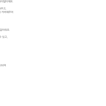
아이템이에요.
아주고,
게 커버해주어
 잡아줘요.
 있고,
매치되며