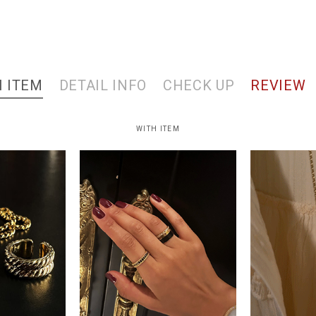
 ITEM
DETAIL INFO
CHECK UP
REVIEW
WITH ITEM