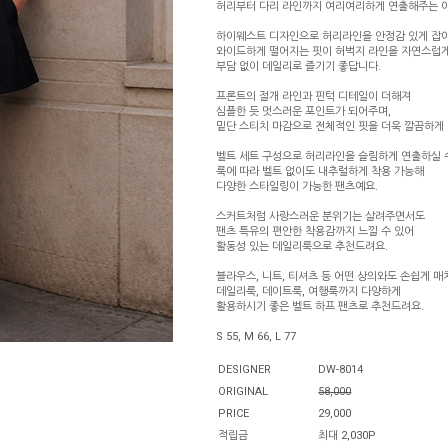
허리부터 다리 라인까지 여리여리하게 연출해주는 
하이웨스트 디자인으로 허리라인을 안정감 있게 잡
와이드하게 떨어지는 핏이 허벅지 라인을 자연스럽
부담 없이 데일리로 즐기기 좋답니다.
프론트의 절개 라인과 핀턱 디테일이 더해져
심플한 듯 멋스러운 포인트가 되어주며,
밑단 스티치 마감으로 전체적인 핏을 더욱 깔끔하게
벨트 세트 구성으로 허리라인을 슬림하게 연출하실 수
룩에 따라 벨트 없이도 내추럴하게 착용 가능해
다양한 스타일링이 가능한 팬츠예요.
스커트처럼 사랑스러운 분위기는 살려주면서도
팬츠 특유의 편안한 착용감까지 느낄 수 있어
활동성 있는 데일리룩으로 추천드려요.
블라우스, 니트, 티셔츠 등 어떤 상의와도 손쉽게 
데일리룩, 데이트룩, 여행룩까지 다양하게
활용하시기 좋은 벨트 하프 팬츠로 추천드려요.
S 55, M 66, L 77
DESIGNER
DW-8014
ORIGINAL
58,000
PRICE
29,000
적립금
최대 2,030P