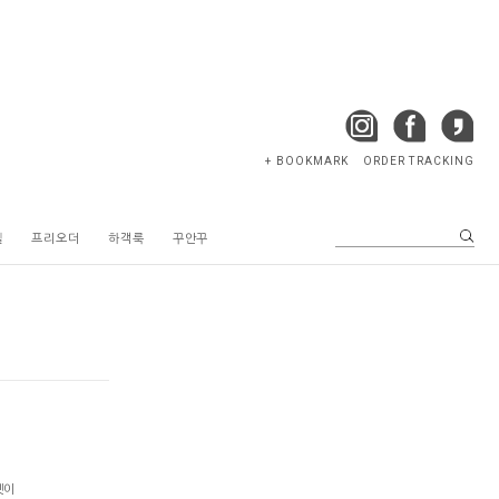
+ BOOKMARK
ORDER TRACKING
텔
프리오더
하객룩
꾸안꾸
엣이