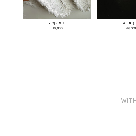
러헤도 반지
포다보 반
29,000
48,000
WITH