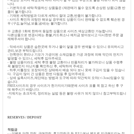
니다.
- 기본적으로 세탁/착용하신 상품들은 (재판매가 될수 없도록 손상된 상품)교환 반
품이 불가합니다.
- 기재된 세탁방법과 다르게 세탁시 절대 교환,반품이 불가합니다.
- 사이즈 확인차 피팅만 해보실 경우에도 상품이 다시 판매될 수 없도록 훼손된 경
우 (구김,늘어남,보풀,냄새)는 불가합니다.
※ 교환은 1회에 한하여 동일한 상품으로 사이즈.색상교환만 가능합니다.
다른상품으로 변경시에는 환불,카드취소나 예치금 받아보시고 다시한번 주문 결
제해주셔야 합니다.
- 악세서리 상품은 습한곳에 두거나 물이 닿을 경우 변색될 수 있으니 유의하시고
관리,보관 부탁드립니다.
- 안쪽면이 쮸리나 기모가 가공이된 소재감들은 가공 과정에 의해 약간의 먼지가
발생할 수 있으니, 세탁후 입어주세요.
- 불량 상품이라도 세탁 후엔 불량 교환이나 반품처리가 불가하오니 상품 수령후
꼭 불량인지 아닌지를 확인하신 후, 세탁하여 주세요.
- 하루,이틀정도 포장되어진 상태에서 배송 되다 보니 옷에 구김이 있을 수 있습니
다. 구김이 많이 간 상품은 한번 다림질 후 입어주세요.
- 상세 실측사이즈,재단재는 방법과 도구에 따라 약간씩의 오차(+/-3cm)있을수 있
습니다.
FREE사이즈의 경우 사이즈가 한가지이기때문에 사이즈 표를 꼭 참고 하신 후 구
매 해주시기 바랍니다.
-지워지는 초크자국, 정리되는 실밥 등은 불량 사유가 되지 않으니 참고부탁드립니
다
임블리,리틀블랙,스토리나인,안나앤블루,베니토,홀릭홀릭,모모의옷장,제이마인,
몸빼,45번가
RESERVES / DEPOSIT
적립금
- - 이벤트 당첨 적립, 구매적립, 후기적립금 등 JULL에서 별도로 지급해드리는 적