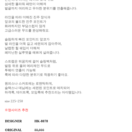
섬세한 플라워 패턴이 더해져
발끝까지 여리하고 우아한 분위기를 연출해줍니다.
라인을 따라 더해진 진주 장식과
앞코의 볼드한 진주 포인트가
화려하지만 부담스럽지 않게
고급스러운 무드를 완성해줘요.
슬림하게 빠진 포인티드 앞코가
발 라인을 더욱 길고 세련되게 잡아주며,
날렵한 힐 쉐입이 더해져
페미닌한 실루엣을 예쁘게 살려줍니다.
스트랩은 뒤꿈치에 걸어 슬링백처럼,
발등 위로 올려 메리제인 무드로
투웨이 연출이 가능해
룩에 따라 다양한 분위기로 착용하기 좋아요.
원피스나 스커트에는 로맨틱하게,
슬랙스나 데님에는 세련된 포인트로 매치되어
하객룩, 데이트룩, 모임룩에 추천드리는 아이템입니다.
size 225~250
※정사이즈 추천
DESIGNER
HK-8078
ORIGINAL
88,000