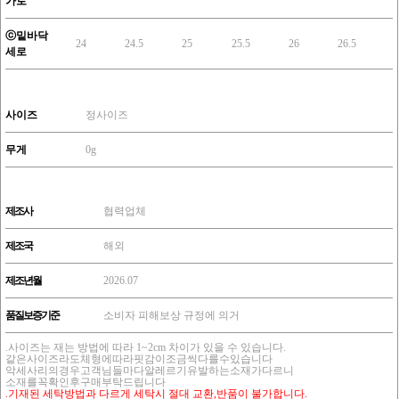
가로
ⓒ밑바닥
24
24.5
25
25.5
26
26.5
세로
사이즈
정사이즈
무게
0g
제조사
협력업체
제조국
해외
제조년월
2026.07
품질보증기준
소비자 피해보상 규정에 의거
.사이즈는 재는 방법에 따라 1~2cm 차이가 있을 수 있습니다.
같은사이즈라도체형에따라핏감이조금씩다를수있습니다
악세사리의경우고객님들마다알레르기유발하는소재가다르니
소재를꼭확인후구매부탁드립니다
.기재된 세탁방법과 다르게 세탁시 절대 교환,반품이 불가합니다.