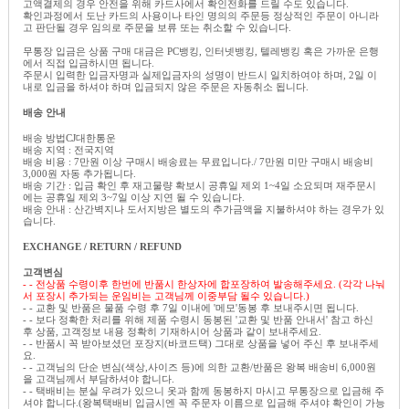
고액결제의 경우 안전을 위해 카드사에서 확인전화를 드릴 수도 있습니다.
확인과정에서 도난 카드의 사용이나 타인 명의의 주문등 정상적인 주문이 아니라
고 판단될 경우 임의로 주문을 보류 또는 취소할 수 있습니다.
무통장 입금은 상품 구매 대금은 PC뱅킹, 인터넷뱅킹, 텔레뱅킹 혹은 가까운 은행
에서 직접 입금하시면 됩니다.
주문시 입력한 입금자명과 실제입금자의 성명이 반드시 일치하여야 하며, 2일 이
내로 입금을 하셔야 하며 입금되지 않은 주문은 자동취소 됩니다.
배송 안내
배송 방법CJ대한통운
배송 지역 : 전국지역
배송 비용 : 7만원 이상 구매시 배송료는 무료입니다./ 7만원 미만 구매시 배송비
3,000원 자동 추가됩니다.
배송 기간 : 입금 확인 후 재고물량 확보시 공휴일 제외 1~4일 소요되며 재주문시
에는 공휴일 제외 3~7일 이상 지연 될 수 있습니다.
배송 안내 : 산간벽지나 도서지방은 별도의 추가금액을 지불하셔야 하는 경우가 있
습니다.
EXCHANGE / RETURN / REFUND
고객변심
- - 전상품 수령이후 한번에 반품시 한상자에 합포장하여 발송해주세요. (각각 나눠
서 포장시 추가되는 운임비는 고객님께 이중부담 될수 있습니다.)
- - 교환 및 반품은 물품 수령 후 7일 이내에 '메모'동봉 후 보내주시면 됩니다.
- - 보다 정확한 처리를 위해 제품 수령시 동봉된 '교환 및 반품 안내서' 참고 하신
후 상품, 고객정보 내용 정확히 기재하시어 상품과 같이 보내주세요.
- - 반품시 꼭 받아보셨던 포장지(바코드택) 그대로 상품을 넣어 주신 후 보내주세
요.
- - 고객님의 단순 변심(색상,사이즈 등)에 의한 교환/반품은 왕복 배송비 6,000원
을 고객님께서 부담하셔야 합니다.
- - 택배비는 분실 우려가 있으니 옷과 함께 동봉하지 마시고 무통장으로 입금해 주
셔야 합니다.(왕복택배비 입금시엔 꼭 주문자 이름으로 입금해 주셔야 확인이 가능