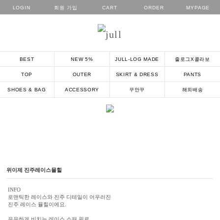
LOGIN
회원 가입
CART
ORDER
MYPAGE
카테고리
BEST
NEW 5%
JULL-LOG MADE
줄로그X콜라보
TOP
OUTER
SKIRT & DRESS
PANTS
SHOES & BAG
ACCESSORY
꾸안꾸
해외배송
위이제 진주레이스뮬힐
INFO
로맨틱한 레이스와 진주 디테일이 어우러진
진주 레이스 뮬힐이에요.
은은하게 비치는 레이스 소재 위로