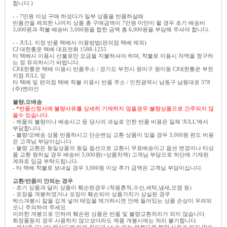
합니다.)
- - 7만원 이상 구매 하셨다가 일부 상품을 반품하실때
반품건을 제외한 나머지 상품 총 구매금액이 7만원 미만이 될 경우 초기 배송비
3,000원과 착불 배송비 3,000원을 합한 금액 총 6,000원을 부담해 주셔야 합니다.
- - JULL 지정 반품 택배사 이용방법(편의점 택배 제외)
CJ 대한통운 택배 대표전화 1588-1255
타 택배사 이용시 선불로만 요금을 지불하셔야 하며, 착불로 이용시 차액을 청구하
는 점 유의하시기 바랍니다.
CJ대한통운 택배 이용시 반품주소 / 경기도 부천시 원미구 원미동 CJ대한통운 부천
지점 JULL 앞
타 택배 및 편의점 택배 착불 이용시 반품 주소 / 인천광역시 남동구 남동대로 378
(주)엔라인
불량,오배송
- *반품신청서에 불량사유를 상세히 기재하지 않을경우 불량상품으로 간주되지 않
을수 있습니다.
- 제품의 불량이나 배송사고 등 당사의 과실로 인한 반품 비용은 일체 'JULL'에서
부담합니다.
- 불량/오배송 상품 반품하시고 단순변심 교환 상품이 있을 경우 3,000원 편도 비용
은 고객님 부담이십니다.
- 불량 교환은 동일상품의 동일 옵션으로 교환시 무료배송이고 옵션 변경이나 타상
품 교환 원하실 경우 배송비 3,000원(+상품차액) 고객님 부담으로 하단에 기재된
계좌로 입금 부탁드립니다.
- 타 택배 착불로 보내실 경우 3,000원 이상 추가 금액은 고객님 부담이십니다.
교환/반품이 안되는 경우
- 초기 상품과 달리 상품이 훼손된경우 (착용흔적,수선,세탁,냄새,오염 등)
- 포장을 개봉하였거나 포장이 훼손되어 상품가치가 상실된 경우
박스개봉시 칼을 깊게 넣어 테잎을 제거하시면 안에 들어있는 상품 손상이 우려되
오니 주의하여 주세요
이러한 개봉으로 인하여 훼손된 상품은 반품 및 불량교환처리가 되지 않습니다
화장품등의 경우 사용하지 않으셨더라도 제품 개봉시에는 처리 불가합니다
- 색상은 모니터 해상도에 따라 차이가 날 수 있는 부분으로 불량 사유가 되지 않습