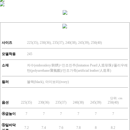
사이즈
225(35), 230(36), 235(37), 240(38), 245(39), 250(40)
모델착용
245
소재
자수(embroidery/刺绣)+인조진주(Imitation Pearl/人造珍珠)/폴리우레
탄(polyurethane/聚氨酯)/인조가죽(artificial leather/人造革)
컬러
블랙(black), 아이보리(ivory)
단위: cm
옵션
225(35)
230(36)
235(37)
240(38)
245(39)
250(40)
ⓐ굽높이
7
7
7
7
7
7
ⓑ밑바닥
7.2
7.4
7.6
7.8
8
8.2