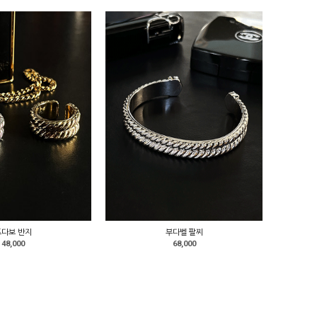
포다보 반지
부다벨 팔찌
48,000
68,000