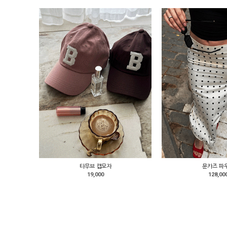
타무브 캡모자
문카즈 파
19,000
128,00