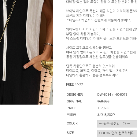
대비감 있는 컬러 조합이 한층 더 모던한 분위기를 
브이넥 라인으로 목선과 쇄골 라인이 여리하게 돋보
프론트 지퍼 디테일이 더해져
스타일리시하면서도 간편하게 착용하기 좋아요.
와이드한 나시 디자인이 어깨 라인을 자연스럽게 
부담 없이 착용 가능하며,
넥 스트랩 디테일이 더해져 유니크한 포인트를 더해
사이드 포켓으로 실용성을 챙겼고,
여유 있게 떨어지는 와이드 핏이 체형을 자연스럽게
롱한 기장감으로 세련된 실루엣을 연출해줘요.
단독 착용만으로도 충분히 멋스러워
데이트룩, 모임룩, 여행룩, 격식 있는 자리까지
다양하게 활용하기 좋은 점프수트예요.
FREE 44-77
DESIGNER
DW-8014 / HK-8078
ORIGINAL
168,000
PRICE
117,600
적립금
최대 8,232P
COLOR
SIZE