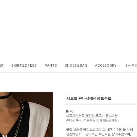
ER
SKIRT&DRESS
PANTS
SHOES&BAG
ACCESSORY
네프호
시도벨 끈나시배색점프수트
INFO
시크하면서도 세련된 무드가 돋보이는
끈나시 배색 점프수트 소개해드릴게요.
블랙 컬러를 베이스로 화이트 배색 디테일을 더해
깔끔하면서도 감각적인 포인트를 살려주었으며,