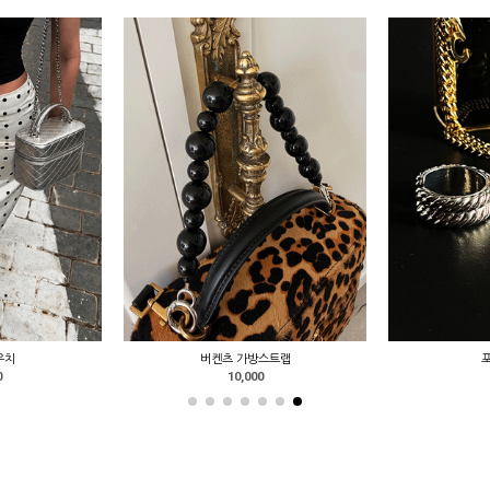
우치
버켄츠 가방스트랩
0
10,000