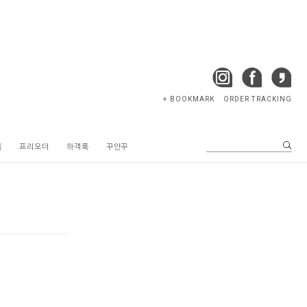
+ BOOKMARK
ORDER TRACKING
텔
프리오더
하객룩
꾸안꾸