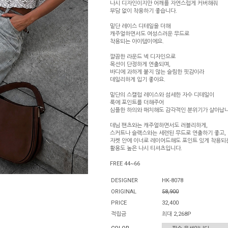
나시 디자인이지만 어깨를 자연스럽게 커버해줘
부담 없이 착용하기 좋습니다.
밑단 레이스 디테일을 더해
캐주얼하면서도 여성스러운 무드로
착용되는 아이템이에요.
깔끔한 라운드 넥 디자인으로
목선이 단정하게 연출되며,
바디에 과하게 붙지 않는 슬림한 핏감이라
데일리하게 입기 좋아요.
밑단의 스캘럽 레이스와 섬세한 자수 디테일이
룩에 포인트를 더해주어
심플한 하의와 매치해도 감각적인 분위기가 살아납니
데님 팬츠와는 캐주얼하면서도 러블리하게,
스커트나 슬랙스와는 세련된 무드로 연출하기 좋고,
자켓 안에 이너로 레이어드해도 포인트 있게 착용되
활용도 높은 나시 티셔츠입니다.
FREE 44~66
DESIGNER
HK-8078
ORIGINAL
58,900
PRICE
32,400
적립금
최대 2,268P