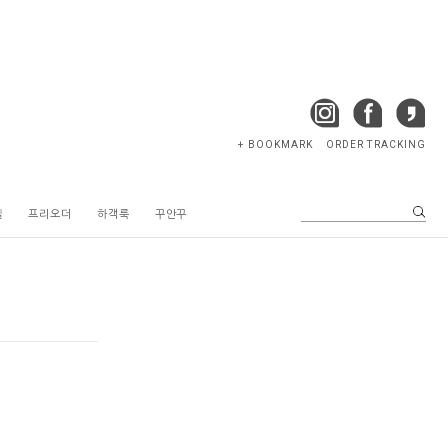
+ BOOKMARK
ORDER TRACKING
텔
프리오더
하객룩
꾸안꾸