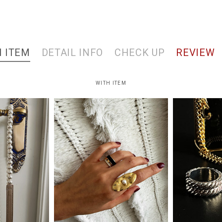
 ITEM
DETAIL INFO
CHECK UP
REVIEW
WITH ITEM